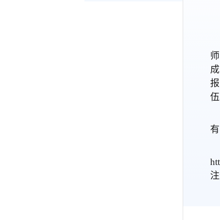
师
成
报
伍
有
ht
注